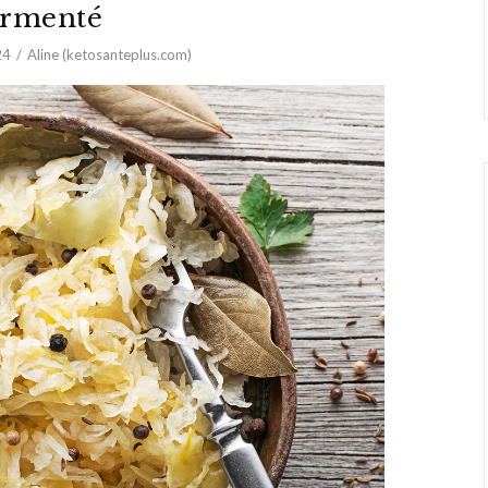
ermenté
24
Aline (ketosanteplus.com)