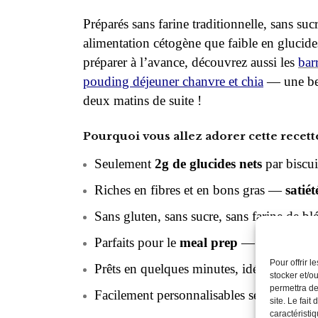
Préparés sans farine traditionnelle, sans suc
alimentation cétogène que faible en glucide
préparer à l’avance, découvrez aussi les
bar
pouding déjeuner chanvre et chia
— une bel
deux matins de suite !
Pourquoi vous allez adorer cette recett
Seulement
2g de glucides nets
par biscui
Riches en fibres et en bons gras —
satié
Sans gluten, sans sucre, sans farine de bl
Parfaits pour le
meal prep
— se congèlent
Pour offrir 
Prêts en quelques minutes, idéals pour l
stocker et/o
permettra de
Facilement personnalisables selon vos pr
site. Le fait
caractéristiq