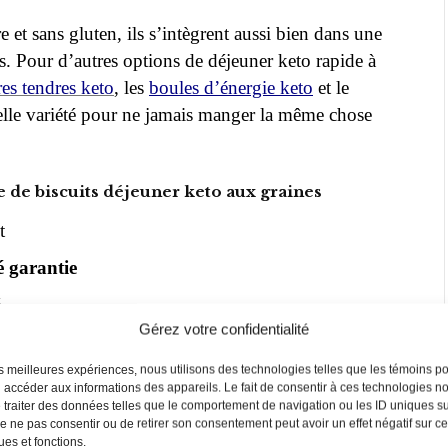
re et sans gluten, ils s’intègrent aussi bien dans une
s. Pour d’autres options de déjeuner keto rapide à
res tendres keto
, les
boules d’énergie keto
et le
le variété pour ne jamais manger la même chose
e de biscuits déjeuner keto aux graines
t
té garantie
é
Gérez votre confidentialité
 très bien
les meilleures expériences, nous utilisons des technologies telles que les témoins p
es matins occupés
u accéder aux informations des appareils. Le fait de consentir à ces technologies n
 traiter des données telles que le comportement de navigation ou les ID uniques s
éférences
 de ne pas consentir ou de retirer son consentement peut avoir un effet négatif sur c
ues et fonctions.