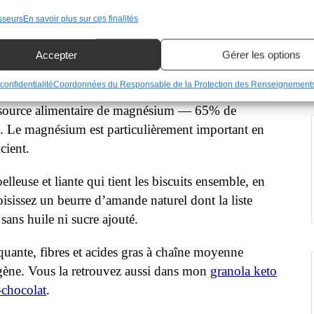
 sont là
sseurs
En savoir plus sur ces finalités
nts les plus nutritifs qui soit — riches en protéines
Accepter
Gérer les options
ides gras essentiels et en fibres. Pour en savoir plus
ouding déjeuner chanvre et chia
.
confidentialité
Coordonnées du Responsable de la Protection des Renseignement
e source alimentaire de magnésium — 65% de
. Le magnésium est particulièrement important en
cient.
lleuse et liante qui tient les biscuits ensemble, en
isissez un beurre d’amande naturel dont la liste
sans huile ni sucre ajouté.
quante, fibres et acides gras à chaîne moyenne
gène. Vous la retrouvez aussi dans mon
granola keto
-chocolat
.