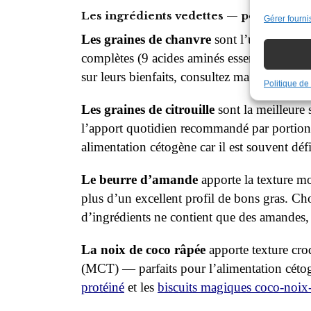
Les ingrédients vedettes — pourquoi ils
Gérer fourni
Les graines de chanvre
sont l’un des alime
complètes (9 acides aminés essentiels), en ac
sur leurs bienfaits, consultez ma recette de
p
Politique de 
Les graines de citrouille
sont la meilleur
l’apport quotidien recommandé par portion
alimentation cétogène car il est souvent défi
Le beurre d’amande
apporte la texture moe
plus d’un excellent profil de bons gras. Cho
d’ingrédients ne contient que des amandes, 
La noix de coco râpée
apporte texture cro
(MCT) — parfaits pour l’alimentation céto
protéiné
et les
biscuits magiques coco-noix