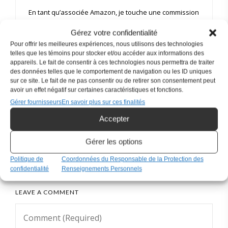
En tant qu’associée Amazon, je touche une commission
sur les achats admissibles, sans frais supplémentaires
Gérez votre confidentialité
pour vous.
Pour offrir les meilleures expériences, nous utilisons des technologies
telles que les témoins pour stocker et/ou accéder aux informations des
VALEUR NUTRITIVE PAR PORTION (1/4 DU MÉLANGE)
appareils. Le fait de consentir à ces technologies nous permettra de traiter
des données telles que le comportement de navigation ou les ID uniques
sur ce site. Le fait de ne pas consentir ou de retirer son consentement peut
Lipides
27g
avoir un effet négatif sur certaines caractéristiques et fonctions.
Glucides nets
1g
Gérer fournisseurs
En savoir plus sur ces finalités
Accepter
Protéines
32g
Gérer les options
Politique de
Coordonnées du Responsable de la Protection des
confidentialité
Renseignements Personnels
LEAVE A COMMENT