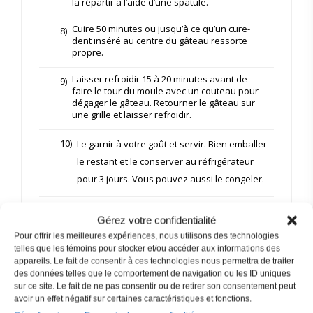
la répartir à l’aide d’une spatule.
Cuire 50 minutes ou jusqu’à ce qu’un cure-
8)
dent inséré au centre du gâteau ressorte
propre.
Laisser refroidir 15 à 20 minutes avant de
9)
faire le tour du moule avec un couteau pour
dégager le gâteau. Retourner le gâteau sur
une grille et laisser refroidir.
10)
Le garnir à votre goût et servir. Bien emballer
le restant et le conserver au réfrigérateur
pour 3 jours. Vous pouvez aussi le congeler.
Gérez votre confidentialité
NOTES
Pour offrir les meilleures expériences, nous utilisons des technologies
Pour la conversion des mesures en gramme
telles que les témoins pour stocker et/ou accéder aux informations des
appareils. Le fait de consentir à ces technologies nous permettra de traiter
https://www.ketosanteplus.com/tableau-de-
des données telles que le comportement de navigation ou les ID uniques
conversion-en-gramme/
sur ce site. Le fait de ne pas consentir ou de retirer son consentement peut
avoir un effet négatif sur certaines caractéristiques et fonctions.
Veuillez noter que les informations nutritionnelles sont