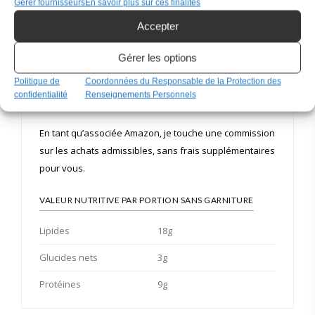
Gérer fournisseurs
En savoir plus sur ces finalités
fournies à titre informatif, elles peuvent varier en
Accepter
fonction de la marque des produits utilisés et de
l’application utilisée pour faire le calcul.
Gérer les options
Politique de
Coordonnées du Responsable de la Protection des
Pour découvrir mes produits préférés
confidentialité
Renseignements Personnels
https://www.amazon.ca/shop/ketosanteplus
En tant qu’associée Amazon, je touche une commission
sur les achats admissibles, sans frais supplémentaires
pour vous.
VALEUR NUTRITIVE PAR PORTION SANS GARNITURE
Lipides
18g
Glucides nets
3g
Protéines
9g