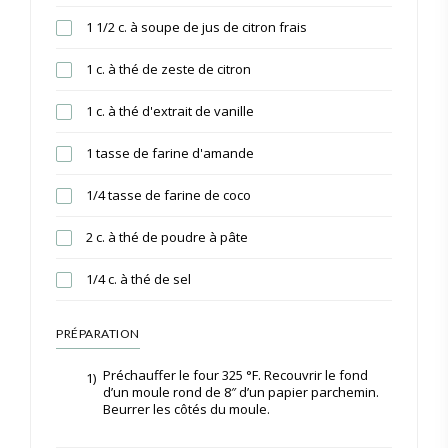
1 1/2 c. à soupe de jus de citron frais
1 c. à thé de zeste de citron
1 c. à thé d'extrait de vanille
1 tasse de farine d'amande
1/4 tasse de farine de coco
2 c. à thé de poudre à pâte
1/4 c. à thé de sel
PRÉPARATION
Préchauffer le four 325 °F. Recouvrir le fond
1)
d’un moule rond de 8″ d’un papier parchemin.
Beurrer les côtés du moule.