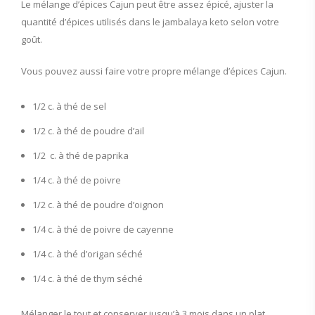
Le mélange d’épices Cajun peut être assez épicé, ajuster la
quantité d’épices utilisés dans le jambalaya keto selon votre
goût.
Vous pouvez aussi faire votre propre mélange d’épices Cajun.
1/2 c. à thé de sel
1/2 c. à thé de poudre d’ail
1/2 c. à thé de paprika
1/4 c. à thé de poivre
1/2 c. à thé de poudre d’oignon
1/4 c. à thé de poivre de cayenne
1/4 c. à thé d’origan séché
1/4 c. à thé de thym séché
Mélanger le tout et conserver jusqu’à 3 mois dans un plat