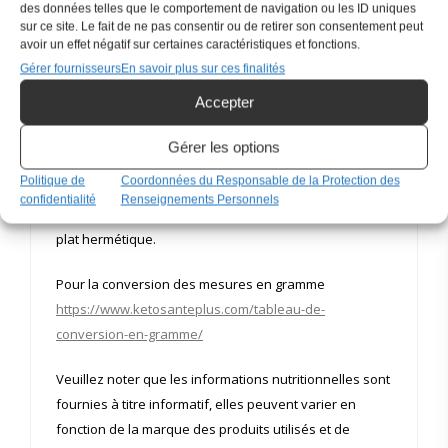
des données telles que le comportement de navigation ou les ID uniques
1/4 c. à thé de poivre
sur ce site. Le fait de ne pas consentir ou de retirer son consentement peut
avoir un effet négatif sur certaines caractéristiques et fonctions.
1/2 c. à thé de poudre d’oignon
Gérer fournisseurs
En savoir plus sur ces finalités
1/4 c. à thé de poivre de cayenne
Accepter
1/4 c. à thé d’origan séché
Gérer les options
1/4 c. à thé de thym séché
Politique de
Coordonnées du Responsable de la Protection des
confidentialité
Renseignements Personnels
Mélanger le tout et conserver jusqu’à 3 mois dans un
plat hermétique.
Pour la conversion des mesures en gramme
https://www.ketosanteplus.com/tableau-de-
conversion-en-gramme/
Veuillez noter que les informations nutritionnelles sont
fournies à titre informatif, elles peuvent varier en
fonction de la marque des produits utilisés et de