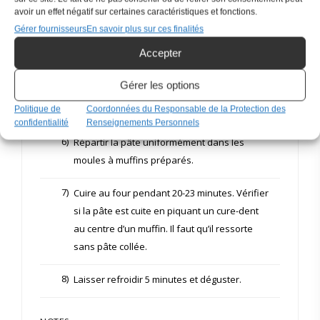
4)
Ajouter le reste des ingrédients, à l’exception
avoir un effet négatif sur certaines caractéristiques et fonctions.
des pacanes et des brisures de chocolat.
Gérer fournisseurs
En savoir plus sur ces finalités
Bien brasser.
Accepter
5)
À l’aide d’une cuillère de bois, incorporer les
Gérer les options
brisures de chocolat et les pacanes grillées
hachées.
Politique de
Coordonnées du Responsable de la Protection des
confidentialité
Renseignements Personnels
6)
Répartir la pâte uniformément dans les
moules à muffins préparés.
7)
Cuire au four pendant 20-23 minutes. Vérifier
si la pâte est cuite en piquant un cure-dent
au centre d’un muffin. Il faut qu’il ressorte
sans pâte collée.
8)
Laisser refroidir 5 minutes et déguster.