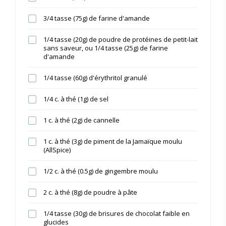
3/4 tasse (75g) de farine d'amande
1/4 tasse (20g) de poudre de protéines de petit-lait
sans saveur, ou 1/4 tasse (25g) de farine
d'amande
1/4 tasse (60g) d'érythritol granulé
1/4 c. à thé (1g) de sel
1 c. à thé (2g) de cannelle
1 c. à thé (3g) de piment de la Jamaïque moulu
(AllSpice)
1/2 c. à thé (0.5g) de gingembre moulu
2 c. à thé (8g) de poudre à pâte
1/4 tasse (30g) de brisures de chocolat faible en
glucides