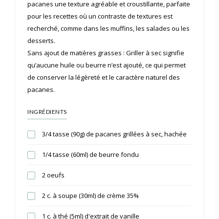
pacanes une texture agréable et croustillante, parfaite
pour les recettes où un contraste de textures est
recherché, comme dans les muffins, les salades ou les
desserts.
Sans ajout de matières grasses : Griller à sec signifie
qu’aucune huile ou beurre n’est ajouté, ce qui permet
de conserver la légèreté et le caractère naturel des
pacanes.
INGRÉDIENTS
3/4 tasse (90g) de pacanes grillées à sec, hachée
1/4 tasse (60ml) de beurre fondu
2 oeufs
2 c. à soupe (30ml) de crème 35%
1 c. à thé (5ml) d'extrait de vanille