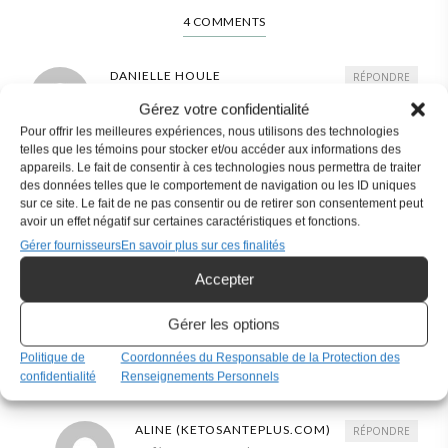
4 COMMENTS
DANIELLE HOULE
RÉPONDRE
18 février 2022 at 10 h 20 min
Gérez votre confidentialité
Pour offrir les meilleures expériences, nous utilisons des technologies
Bonjour Aline !!!
telles que les témoins pour stocker et/ou accéder aux informations des
J’espère que tu vas bien !!!
appareils. Le fait de consentir à ces technologies nous permettra de traiter
Petite question peut-être un peu « niaiseuse »
,
des données telles que le comportement de navigation ou les ID uniques
sur ce site. Le fait de ne pas consentir ou de retirer son consentement peut
mais je n’ai pas de poêle de fonte. Est-ce qu’un
avoir un effet négatif sur certaines caractéristiques et fonctions.
moule à gâteau en métal ferait l’affaire (tu sais
Gérer fournisseurs
En savoir plus sur ces finalités
supposément qui ne colle pas ?) ? Beaucoup
Accepter
moins épais que la fonte, alors je me demande ?
Ou faire la crêpe à la poêle sur la cuisinière ?
Gérer les options
Merci beaucoup pour ton aide !!!
Politique de
Coordonnées du Responsable de la Protection des
confidentialité
Renseignements Personnels
ALINE (KETOSANTEPLUS.COM)
RÉPONDRE