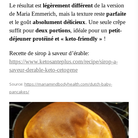
Le résultat est
légèrement différent
de la version
de Maria Emmerich, mais la texture reste
parfaite
et le goût
absolument délicieux
. Une seule crêpe
suffit pour
deux portions
, idéale pour un
petit-
déjeuner protéiné et « keto-friendly »
!
Recette de sirop à saveur d’érable:
https://www.ketosanteplus.com/recipe/sirop-a-
saveur-derable-keto-cetogene
Source:
https://mariamindbodyhealth.com/dutch-baby-
pancakes/