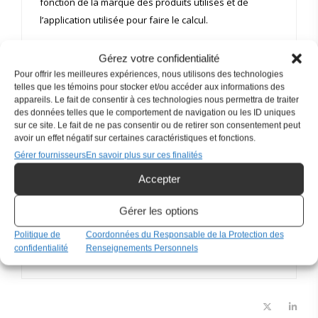
fonction de la marque des produits utilisés et de
l’application utilisée pour faire le calcul.
Pour découvrir mes produits préférés
Gérez votre confidentialité
https://www.amazon.ca/shop/ketosanteplus
Pour offrir les meilleures expériences, nous utilisons des technologies
telles que les témoins pour stocker et/ou accéder aux informations des
appareils. Le fait de consentir à ces technologies nous permettra de traiter
En tant qu’associée Amazon, je touche une commission
des données telles que le comportement de navigation ou les ID uniques
sur les achats admissibles, sans frais supplémentaires
sur ce site. Le fait de ne pas consentir ou de retirer son consentement peut
pour vous.
avoir un effet négatif sur certaines caractéristiques et fonctions.
Gérer fournisseurs
En savoir plus sur ces finalités
VALEUR NUTRITIVE POUR UN POGO
Accepter
Lipides
45g
Gérer les options
Glucides nets
8g
Politique de
Coordonnées du Responsable de la Protection des
confidentialité
Renseignements Personnels
Protéines
29g