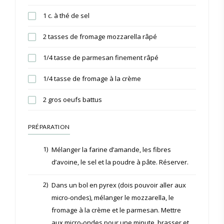
1 c. à thé de sel
2 tasses de fromage mozzarella râpé
1/4 tasse de parmesan finement râpé
1/4 tasse de fromage à la crème
2 gros oeufs battus
PRÉPARATION
1)
Mélanger la farine d’amande, les fibres
d’avoine, le sel et la poudre à pâte. Réserver.
2)
Dans un bol en pyrex (dois pouvoir aller aux
micro-ondes), mélanger le mozzarella, le
fromage à la crème et le parmesan. Mettre
aux micro-ondes pour une minute, brasser et