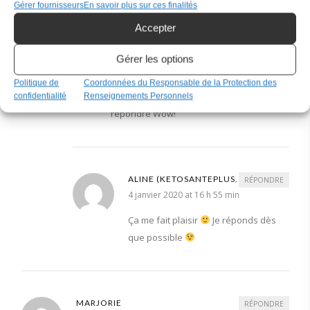
Gérer fournisseurs
En savoir plus sur ces finalités
Accepter
MICHELINE
RÉPONDRE
Gérer les options
4 janvier 2020 at 15 h 22 min
Politique de
Coordonnées du Responsable de la Protection des
Merci! Vous ne perdez pas de temps à
confidentialité
Renseignements Personnels
répondre Wow!
ALINE (KETOSANTEPLUS.COM)
RÉPONDRE
4 janvier 2020 at 16 h 55 min
Ça me fait plaisir
Je réponds dès
que possible
MARJORIE
RÉPONDRE