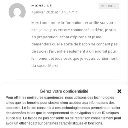
MICHELINE
RÉPONDRE
4 janvier 2020 at 13 h 34 min
Merci pour toute l’information recueillie sur votre
site, je n’ai pas encore commencé la diète, je suis
en préparation, achat d’épicerie et je me
demandais quelle sorte de bacon ne contient pas
de sucre? J’ai vérifié seulement à un endroit pour
le moment et tous ceux que je voyais contiennent
du sucre. Merci!
Gérez votre confidentialité
ALINE (KETOSANTEPLUS.COM)
RÉPONDRE
Pour offrir les meilleures expériences, nous utilisons des technologies
4 janvier 2020 at 13 h 50 min
telles que les témoins pour stocker et/ou accéder aux informations des
appareils. Le fait de consentir à ces technologies nous permettra de traiter
Bonjour Micheline, le bacon faible en sodium
des données telles que le comportement de navigation ou les ID uniques
de la marque Kirkland (Costco) ne contient pas
sur ce site. Le fait de ne pas consentir ou de retirer son consentement peut
de sucre.
avoir un effet négatif sur certaines caractéristiques et fonctions.