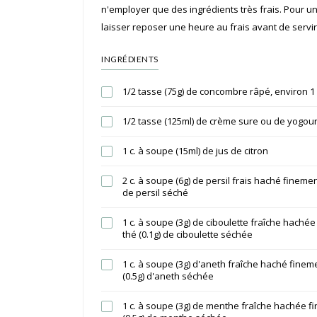
n'employer que des ingrédients très frais. Pour
laisser reposer une heure au frais avant de servir
INGRÉDIENTS
1/2 tasse (75g) de concombre râpé, environ 
1/2 tasse (125ml) de crème sure ou de yogour
1 c. à soupe (15ml) de jus de citron
2 c. à soupe (6g) de persil frais haché finement
de persil séché
1 c. à soupe (3g) de ciboulette fraîche hachée
thé (0.1g) de ciboulette séchée
1 c. à soupe (3g) d'aneth fraîche haché fineme
(0.5g) d'aneth séchée
1 c. à soupe (3g) de menthe fraîche hachée fi