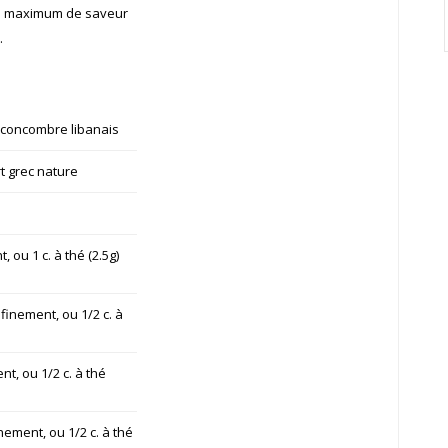
 un maximum de saveur
.
1 concombre libanais
t grec nature
, ou 1 c. à thé (2.5g)
 finement, ou 1/2 c. à
nt, ou 1/2 c. à thé
nement, ou 1/2 c. à thé