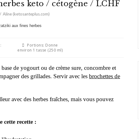
 herbes keto / cétogène / LCHF
Aline (ketosanteplus.com)
:
Portions:
Donne
environ 1 tasse (250 ml)
 à base de yogourt ou de crème sure, concombre et
mpagner des grillades. Servir avec les
brochettes de
lleur avec des herbes fraîches, mais vous pouvez
 cette recette :