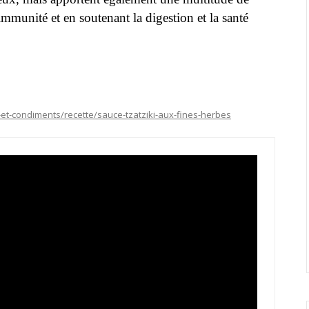
’immunité et en soutenant la digestion et la santé
t-condiments/recette/sauce-tzatziki-aux-fines-herbes