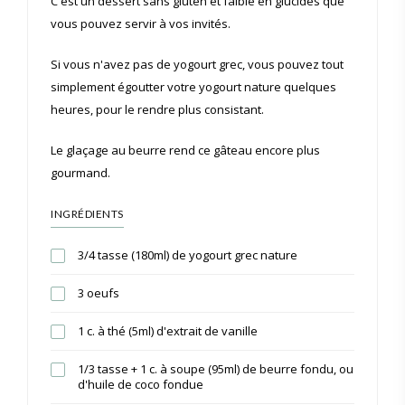
C'est un dessert sans gluten et faible en glucides que
vous pouvez servir à vos invités.
Si vous n'avez pas de yogourt grec, vous pouvez tout
simplement égoutter votre yogourt nature quelques
heures, pour le rendre plus consistant.
Le glaçage au beurre rend ce gâteau encore plus
gourmand.
INGRÉDIENTS
3/4 tasse (180ml) de yogourt grec nature
3 oeufs
1 c. à thé (5ml) d'extrait de vanille
1/3 tasse + 1 c. à soupe (95ml) de beurre fondu, ou
d'huile de coco fondue