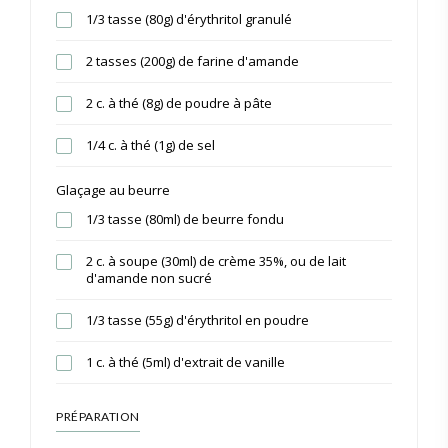
1/3 tasse (80g) d'érythritol granulé
2 tasses (200g) de farine d'amande
2 c. à thé (8g) de poudre à pâte
1/4 c. à thé (1g) de sel
Glaçage au beurre
1/3 tasse (80ml) de beurre fondu
2 c. à soupe (30ml) de crème 35%, ou de lait
d'amande non sucré
1/3 tasse (55g) d'érythritol en poudre
1 c. à thé (5ml) d'extrait de vanille
PRÉPARATION