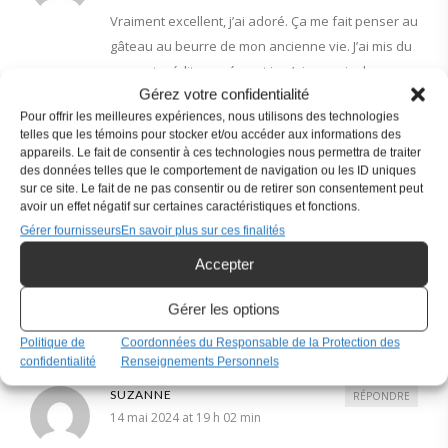
Vraiment excellent, j’ai adoré. Ça me fait penser au
gâteau au beurre de mon ancienne vie. J’ai mis du
yogourt méditerranéen et je n’ai pas mis de
Gérez votre confidentialité
glaçage
Pour offrir les meilleures expériences, nous utilisons des technologies
telles que les témoins pour stocker et/ou accéder aux informations des
appareils. Le fait de consentir à ces technologies nous permettra de traiter
des données telles que le comportement de navigation ou les ID uniques
sur ce site. Le fait de ne pas consentir ou de retirer son consentement peut
ALINE (KETOSANTEPLUS.COM)
RÉPONDRE
avoir un effet négatif sur certaines caractéristiques et fonctions.
8 avril 2024 at 7 h 58 min
Gérer fournisseurs
En savoir plus sur ces finalités
Merci Diane pour votre commentaire
Accepter
Contente que vous ayez aimé le gâteau au
yogourt
Gérer les options
Politique de
Coordonnées du Responsable de la Protection des
confidentialité
Renseignements Personnels
SUZANNE
RÉPONDRE
14 mai 2024 at 19 h 02 min