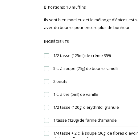
Portions:
10 muffins
Ils sont bien moelleux et le mélange d'épices est 
avec du beurre, pour encore plus de bonheur.
INGRÉDIENTS
1/2 tasse (125ml) de crème 35%
5 c. à soupe (75g) de beurre ramolli
2 oeufs
1 c. à thé (5ml) de vanille
1/2 tasse (120g) d'érythritol granulé
1 tasse (120g) de farine d'amande
1/4 tasse + 2 c. à soupe (36g) de fibres d'avoi