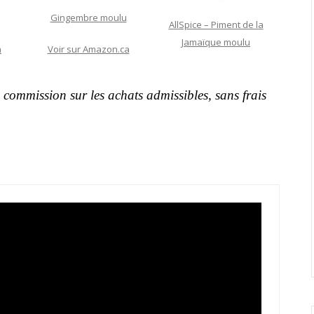
Gingembre moulu
AllSpice – Piment de la
Jamaïque moulu
a
Voir sur Amazon.ca
commission sur les achats admissibles, sans frais