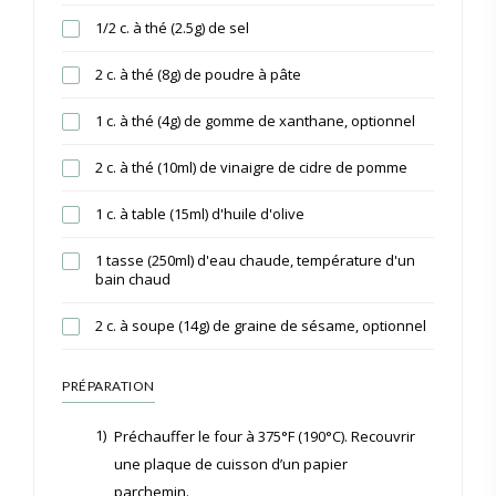
1/2 c. à thé (2.5g) de sel
2 c. à thé (8g) de poudre à pâte
1 c. à thé (4g) de gomme de xanthane, optionnel
2 c. à thé (10ml) de vinaigre de cidre de pomme
1 c. à table (15ml) d'huile d'olive
1 tasse (250ml) d'eau chaude, température d'un
bain chaud
2 c. à soupe (14g) de graine de sésame, optionnel
PRÉPARATION
1)
Préchauffer le four à 375°F (190°C). Recouvrir
une plaque de cuisson d’un papier
parchemin.