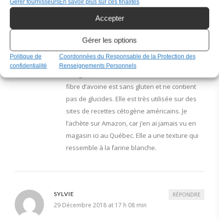
Gérer fournisseurs
En savoir plus sur ces finalités
Accepter
ALINE
RÉPONDRE
Gérer les options
30 octobre 2018 at 21 h 04 min
Politique de
Coordonnées du Responsable de la Protection des
Bonjour Suzanne, oui la fibre d’avoine est
confidentialité
Renseignements Personnels
cétogène, car c’est seulement des fibres. La
fibre d’avoine est sans gluten et ne contient
pas de glucides. Elle est très utilisée sur des
sites de recettes cétogène américains. Je
l’achète sur Amazon, car j’en ai jamais vu en
magasin ici au Québec. Elle a une texture qui
ressemble à la farine blanche.
SYLVIE
RÉPONDRE
29 Décembre 2018 at 17 h 08 min