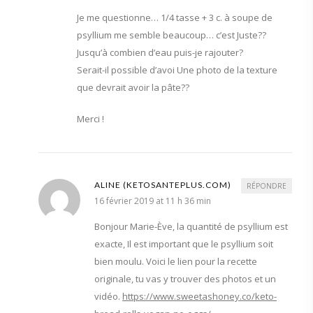
Je me questionne… 1/4 tasse + 3 c. à soupe de
psyllium me semble beaucoup… c’est Juste??
Jusqu’à combien d’eau puis-je rajouter?
Serait-il possible d’avoi Une photo de la texture
que devrait avoir la pâte??
Merci !
ALINE (KETOSANTEPLUS.COM)
RÉPONDRE
16 février 2019 at 11 h 36 min
Bonjour Marie-Ève, la quantité de psyllium est
exacte, Il est important que le psyllium soit
bien moulu. Voici le lien pour la recette
originale, tu vas y trouver des photos et un
vidéo.
https://www.sweetashoney.co/keto-