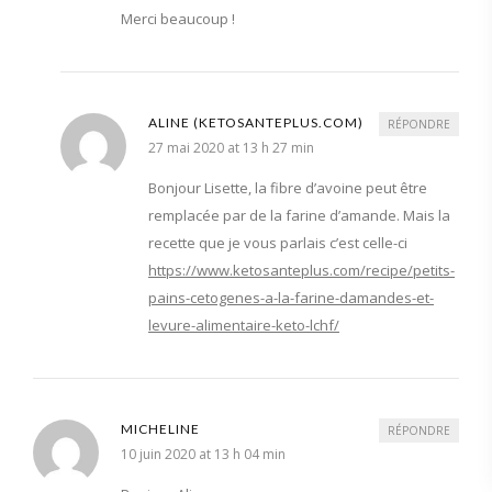
Merci beaucoup !
ALINE (KETOSANTEPLUS.COM)
RÉPONDRE
27 mai 2020 at 13 h 27 min
Bonjour Lisette, la fibre d’avoine peut être
remplacée par de la farine d’amande. Mais la
recette que je vous parlais c’est celle-ci
https://www.ketosanteplus.com/recipe/petits-
pains-cetogenes-a-la-farine-damandes-et-
levure-alimentaire-keto-lchf/
MICHELINE
RÉPONDRE
10 juin 2020 at 13 h 04 min