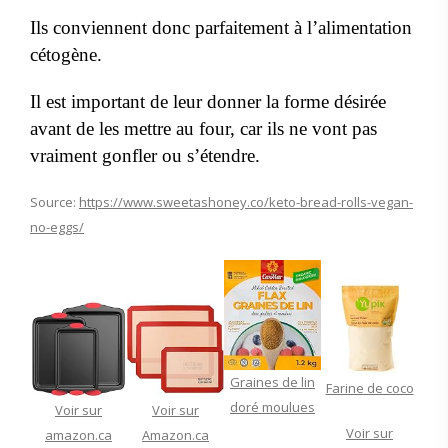
Ils conviennent donc parfaitement à l’alimentation
cétogène.
Il est important de leur donner la forme désirée
avant de les mettre au four, car ils ne vont pas
vraiment gonfler ou s’étendre.
Source:
https://www.sweetashoney.co/keto-bread-rolls-vegan-
no-eggs/
Graines de lin
Farine de coco
doré moulues
Voir sur
Voir sur
Voir sur
amazon.ca
Amazon.ca