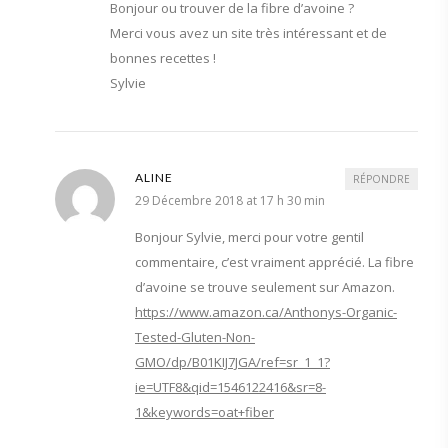
Bonjour ou trouver de la fibre d’avoine ?
Merci vous avez un site très intéressant et de
bonnes recettes !
Sylvie
ALINE
RÉPONDRE
29 Décembre 2018 at 17 h 30 min
Bonjour Sylvie, merci pour votre gentil
commentaire, c’est vraiment apprécié. La fibre
d’avoine se trouve seulement sur Amazon.
https://www.amazon.ca/Anthonys-Organic-
Tested-Gluten-Non-
GMO/dp/B01KIJ7JGA/ref=sr_1_1?
ie=UTF8&qid=1546122416&sr=8-
1&keywords=oat+fiber