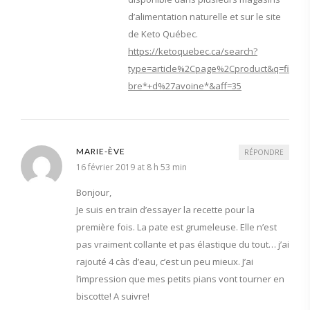
d’alimentation naturelle et sur le site
de Keto Québec.
https://ketoquebec.ca/search?
type=article%2Cpage%2Cproduct&q=fi
bre*+d%27avoine*&aff=35
MARIE-ÈVE
RÉPONDRE
16 février 2019 at 8 h 53 min
Bonjour,
Je suis en train d’essayer la recette pour la
première fois. La pate est grumeleuse. Elle n’est
pas vraiment collante et pas élastique du tout… j’ai
rajouté 4 càs d’eau, c’est un peu mieux. J’ai
l’impression que mes petits pians vont tourner en
biscotte! A suivre!