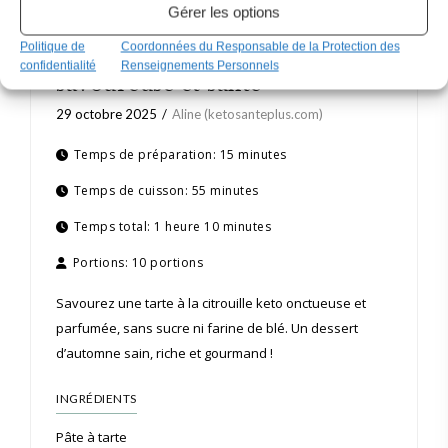
Gérer les options
La meilleure tarte à la
Politique de
Coordonnées du Responsable de la Protection des
citrouille keto – Facile,
confidentialité
Renseignements Personnels
savoureuse et santé
29 octobre 2025
Aline (ketosanteplus.com)
Temps de préparation:
15 minutes
Temps de cuisson:
55 minutes
Temps total:
1 heure 10 minutes
Portions:
10 portions
Savourez une tarte à la citrouille keto onctueuse et
parfumée, sans sucre ni farine de blé. Un dessert
d’automne sain, riche et gourmand !
INGRÉDIENTS
Pâte à tarte