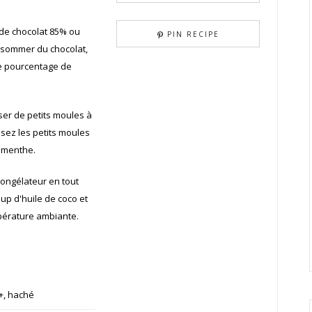
 de chocolat 85% ou
PIN RECIPE
nsommer du chocolat,
 le pourcentage de
iser de petits moules à
isez les petits moules
a menthe.
congélateur en tout
up d'huile de coco et
empérature ambiante.
 +, haché