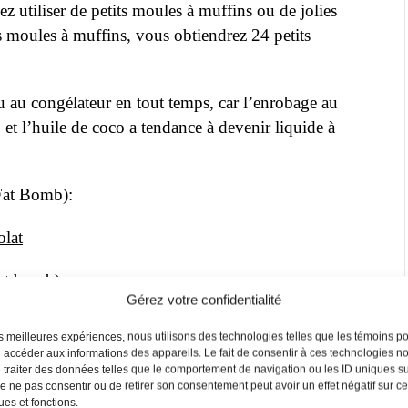
z utiliser de petits moules à muffins ou de jolies
ts moules à muffins, vous obtiendrez 24 petits
ou au congélateur en tout temps, car l’enrobage au
et l’huile de coco a tendance à devenir liquide à
(Fat Bomb):
olat
fat bomb)
Gérez votre confidentialité
e-mint-fat-bombs/
les meilleures expériences, nous utilisons des technologies telles que les témoins p
u accéder aux informations des appareils. Le fait de consentir à ces technologies n
 traiter des données telles que le comportement de navigation ou les ID uniques s
 de ne pas consentir ou de retirer son consentement peut avoir un effet négatif sur c
ues et fonctions.