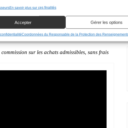
sseurs
En savoir plus sur ces finalités
Arôme de menthe
Farine de coco
Accepter
Gérer les options
r sur Amazon.ca
Voir sur Amazon.ca
Voir sur Amazon.ca
confidentialité
Coordonnées du Responsable de la Protection des Renseignement
commission sur les achats admissibles, sans frais